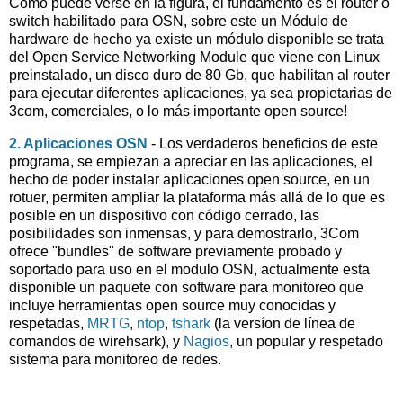
Como puede verse en la figura, el fundamento es el router o
switch habilitado para OSN, sobre este un Módulo de
hardware de hecho ya existe un módulo disponible se trata
del Open Service Networking Module que viene con Linux
preinstalado, un disco duro de 80 Gb, que habilitan al router
para ejecutar diferentes aplicaciones, ya sea propietarias de
3com, comerciales, o lo más importante open source!
2. Aplicaciones OSN
- Los verdaderos beneficios de este
programa, se empiezan a apreciar en las aplicaciones, el
hecho de poder instalar aplicaciones open source, en un
rotuer, permiten ampliar la plataforma más allá de lo que es
posible en un dispositivo con código cerrado, las
posibilidades son inmensas, y para demostrarlo, 3Com
ofrece "bundles" de software previamente probado y
soportado para uso en el modulo OSN, actualmente esta
disponible un paquete con software para monitoreo que
incluye herramientas open source muy conocidas y
respetadas,
MRTG
,
ntop
,
tshark
(la versíon de línea de
comandos de wirehsark), y
Nagios
, un popular y respetado
sistema para monitoreo de redes.