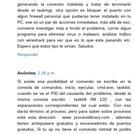
generando la conexión indebida y tratar de terminarlo
desde el taskmgr, otra opción es bloquer el puerto con
algun firewall personal que pudieras tener instalado en tu
PC, ese es un par de acciones inmediatas, más allá de eso,
conviene investigar más a fondo el problema, correr algun
programa para elimintar virus o malware, análizar tráfico
con wireshark para ver que es lo que esta pasando etc.
Espero que estos tips te sirvan. Saludos
Responder
Anónimo
2:26 p.m.
Sì existe esa posibilidad el comando se escribe en la
consola de comandos, inicio, ejecutar, cmd.exe, tasklist,
cuando se ve el PID del causante del problema, desde la
misma consola escribir : taskkill /IM 120 , con las
separaciones correspondientes tal cual estàn. Con eso
daràs tèrmino al proceso, pero para saber sobre procesos
està esta direcciòn : www processlibrary.com , ademàs
tienen antispyware gratuitos y escaneadores de puertos
gratuitos. Si tu xp no tiene el comando netstat te podès