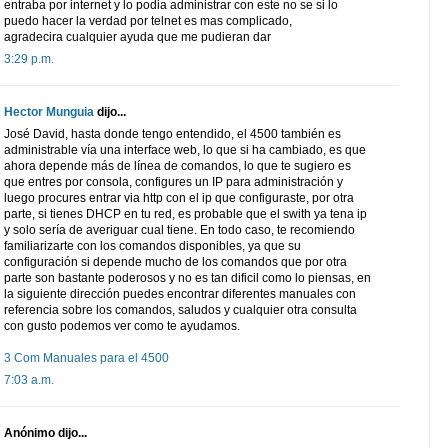
entraba por internet y lo podia administrar con este no se si lo
puedo hacer la verdad por telnet es mas complicado,
agradecira cualquier ayuda que me pudieran dar
3:29 p.m.
Hector Munguia
dijo...
José David, hasta donde tengo entendido, el 4500 también es
administrable vía una interface web, lo que si ha cambiado, es que
ahora depende más de línea de comandos, lo que te sugiero es
que entres por consola, configures un IP para administración y
luego procures entrar via http con el ip que configuraste, por otra
parte, si tienes DHCP en tu red, es probable que el swith ya tena ip
y solo sería de averiguar cual tiene. En todo caso, te recomiendo
familiarizarte con los comandos disponibles, ya que su
configuración si depende mucho de los comandos que por otra
parte son bastante poderosos y no es tan dificil como lo piensas, en
la siguiente dirección puedes encontrar diferentes manuales con
referencia sobre los comandos, saludos y cualquier otra consulta
con gusto podemos ver como te ayudamos.
3 Com Manuales para el 4500
7:03 a.m.
Anónimo dijo...