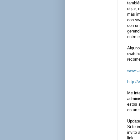
tambié
dejar, 
más im
con sw
con un
gerenc
entre e
Algunos
switch
recome
www.ci
http:/
Me int
adminis
estos s
en un 
Update
Si te 
invito 
link: