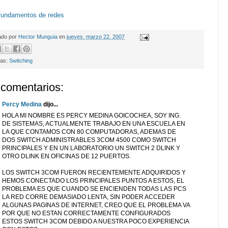
fundamentos de redes
ado por
Hector Munguia
en
jueves, marzo 22, 2007
tas:
Switching
 comentarios:
Percy Medina
dijo...
HOLA MI NOMBRE ES PERCY MEDINA GOICOCHEA, SOY ING.
DE SISTEMAS, ACTUALMENTE TRABAJO EN UNA ESCUELA EN
LA QUE CONTAMOS CON 80 COMPUTADORAS, ADEMAS DE
DOS SWITCH ADMINISTRABLES 3COM 4500 COMO SWITCH
PRINCIPALES Y EN UN LABORATORIO UN SWITCH 2 DLINK Y
OTRO DLINK EN OFICINAS DE 12 PUERTOS.
LOS SWITCH 3COM FUERON RECIENTEMENTE ADQUIRIDOS Y
HEMOS CONECTADO LOS PRINCIPALES PUNTOS A ESTOS, EL
PROBLEMA ES QUE CUANDO SE ENCIENDEN TODAS LAS PCS
LA RED CORRE DEMASIADO LENTA, SIN PODER ACCEDER
ALGUNAS PAGINAS DE INTERNET, CREO QUE EL PROBLEMA VA
POR QUE NO ESTAN CORRECTAMENTE CONFIGURADOS
ESTOS SWITCH 3COM DEBIDO A NUESTRA POCO EXPERIENCIA