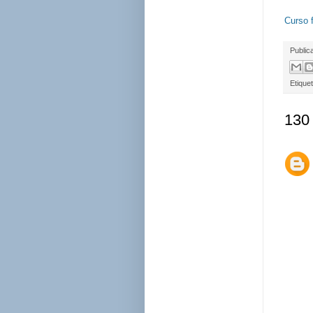
Curso 
Public
Etique
130