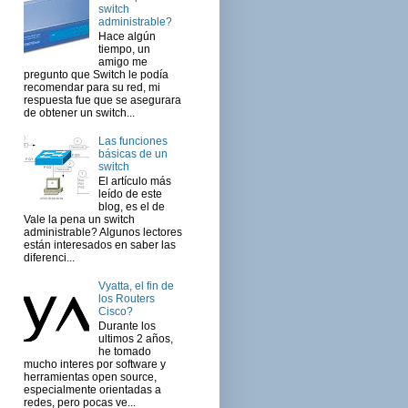
switch
administrable?
Hace algún
tiempo, un
amigo me
pregunto que Switch le podía
recomendar para su red, mi
respuesta fue que se asegurara
de obtener un switch...
Las funciones
básicas de un
switch
El artículo más
leído de este
blog, es el de
Vale la pena un switch
administrable? Algunos lectores
están interesados en saber las
diferenci...
Vyatta, el fin de
los Routers
Cisco?
Durante los
ultimos 2 años,
he tomado
mucho interes por software y
herramientas open source,
especialmente orientadas a
redes, pero pocas ve...