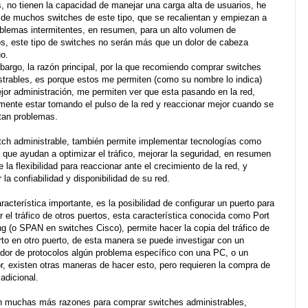
s, no tienen la capacidad de manejar una carga alta de usuarios, he
 de muchos switches de este tipo, que se recalientan y empiezan a
oblemas intermitentes, en resumen, para un alto volumen de
os, este tipo de switches no serán más que un dolor de cabeza
uo.
bargo, la razón principal, por la que recomiendo comprar switches
strables, es porque estos me permiten (como su nombre lo indica)
jor administración, me permiten ver que esta pasando en la red,
mente estar tomando el pulso de la red y reaccionar mejor cuando se
tan problemas.
tch administrable, también permite implementar tecnologías como
que ayudan a optimizar el tráfico, mejorar la seguridad, en resumen
e la flexibilidad para reaccionar ante el crecimiento de la red, y
 la confiabilidad y disponibilidad de su red.
racterística importante, es la posibilidad de configurar un puerto para
r el tráfico de otros puertos, esta característica conocida como Port
ng (o SPAN en switches Cisco), permite hacer la copia del tráfico de
rto en otro puerto, de esta manera se puede investigar con un
ador de protocolos algún problema específico con una PC, o un
or, existen otras maneras de hacer esto, pero requieren la compra de
adicional.
n muchas más razones para comprar switches administrables,