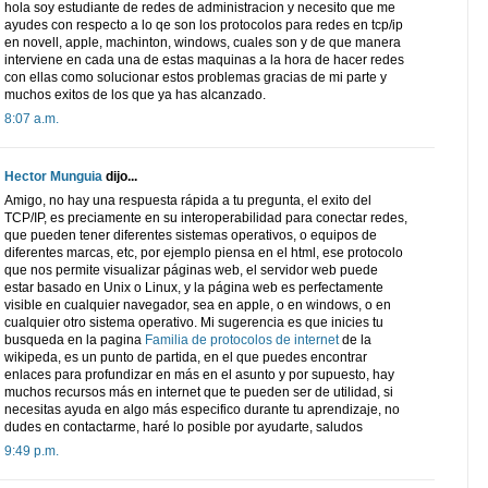
hola soy estudiante de redes de administracion y necesito que me
ayudes con respecto a lo qe son los protocolos para redes en tcp/ip
en novell, apple, machinton, windows, cuales son y de que manera
interviene en cada una de estas maquinas a la hora de hacer redes
con ellas como solucionar estos problemas gracias de mi parte y
muchos exitos de los que ya has alcanzado.
8:07 a.m.
Hector Munguia
dijo...
Amigo, no hay una respuesta rápida a tu pregunta, el exito del
TCP/IP, es preciamente en su interoperabilidad para conectar redes,
que pueden tener diferentes sistemas operativos, o equipos de
diferentes marcas, etc, por ejemplo piensa en el html, ese protocolo
que nos permite visualizar páginas web, el servidor web puede
estar basado en Unix o Linux, y la página web es perfectamente
visible en cualquier navegador, sea en apple, o en windows, o en
cualquier otro sistema operativo. Mi sugerencia es que inicies tu
busqueda en la pagina
Familia de protocolos de internet
de la
wikipeda, es un punto de partida, en el que puedes encontrar
enlaces para profundizar en más en el asunto y por supuesto, hay
muchos recursos más en internet que te pueden ser de utilidad, si
necesitas ayuda en algo más especifico durante tu aprendizaje, no
dudes en contactarme, haré lo posible por ayudarte, saludos
9:49 p.m.