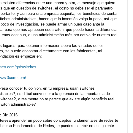
n existen diferencias entre una marca y otra, el mensaje que quiero
es que en cuestión de switches, el costo no debe ser el parámetro
portante, y aun para una empresa pequeña, los beneficios de contar
itches administrables, hacen que la inversión valga la pena, así que
 poco de investigación, se puede armar un buen caso ante la
ia, para que nos aprueben ese switch, que puede hacer la diferencia
l caos continuo, o una administración más pro activa de nuestra red.
 lugares, para obtener información sobre las virtudes de los
es, se puede encontrar directamente con los fabricantes, mi
ndación es empezar en:
sco.com/go/switches
/www.3com.com/
eresa conocer tu opinión, en tu empresa, usan switches
trables?, es difícil convencer a la gerencia de la importancia de
witches?, o realmente no te parece que existe algún beneficio real
switch administrable?
: Dic 2016
interesa aprender un poco sobre conceptos fundamentales de redes te
al curso Fundamentos de Redes, te puedes inscribir en el siguiente