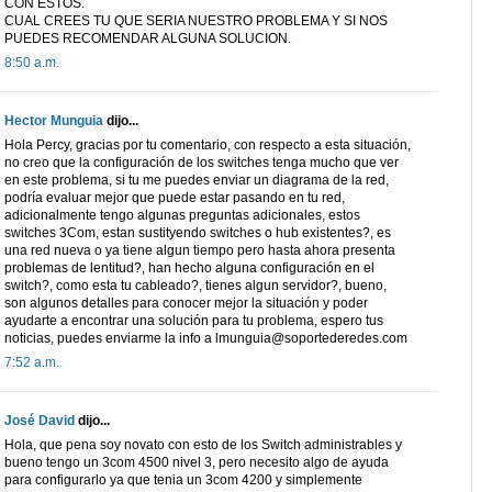
CON ESTOS.
CUAL CREES TU QUE SERIA NUESTRO PROBLEMA Y SI NOS
PUEDES RECOMENDAR ALGUNA SOLUCION.
8:50 a.m.
Hector Munguia
dijo...
Hola Percy, gracias por tu comentario, con respecto a esta situación,
no creo que la configuración de los switches tenga mucho que ver
en este problema, si tu me puedes enviar un diagrama de la red,
podría evaluar mejor que puede estar pasando en tu red,
adicionalmente tengo algunas preguntas adicionales, estos
switches 3Com, estan sustityendo switches o hub existentes?, es
una red nueva o ya tiene algun tiempo pero hasta ahora presenta
problemas de lentitud?, han hecho alguna configuración en el
switch?, como esta tu cableado?, tienes algun servidor?, bueno,
son algunos detalles para conocer mejor la situación y poder
ayudarte a encontrar una solución para tu problema, espero tus
noticias, puedes enviarme la info a lmunguia@soportederedes.com
7:52 a.m.
José David
dijo...
Hola, que pena soy novato con esto de los Switch administrables y
bueno tengo un 3com 4500 nivel 3, pero necesito algo de ayuda
para configurarlo ya que tenia un 3com 4200 y simplemente