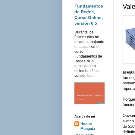
Vale
Fundamentos
de Redes,
Curso Online,
versión 0.5
Durante los
últimos días he
estado trabajando
en actualizar el
curso
Fundamentos de
Redes, si lo
publicado en
diciembre fue la
asegur
versión bet...
fue se
pensan
report
Porque
funcio
Obviam
Acerca de mí
switch 
Hector
de $30 
Munguia
defini