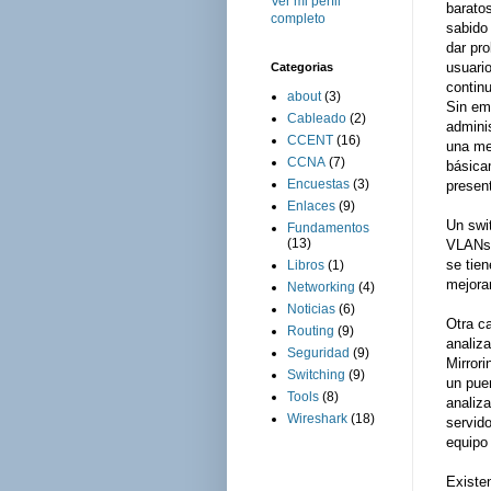
Ver mi perfil
barato
completo
sabido
dar pr
usuari
Categorias
contin
about
(3)
Sin em
Cableado
(2)
admini
CCENT
(16)
una me
CCNA
(7)
básica
Encuestas
(3)
presen
Enlaces
(9)
Un swi
Fundamentos
(13)
VLANs 
se tien
Libros
(1)
mejorar
Networking
(4)
Noticias
(6)
Otra ca
Routing
(9)
analiza
Seguridad
(9)
Mirrori
Switching
(9)
un pue
Tools
(8)
analiz
Wireshark
(18)
servid
equipo 
Existe