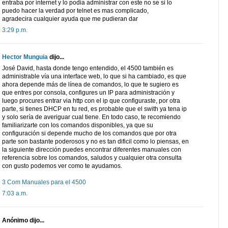
entraba por internet y lo podia administrar con este no se si lo
puedo hacer la verdad por telnet es mas complicado,
agradecira cualquier ayuda que me pudieran dar
3:29 p.m.
Hector Munguia
dijo...
José David, hasta donde tengo entendido, el 4500 también es
administrable vía una interface web, lo que si ha cambiado, es que
ahora depende más de línea de comandos, lo que te sugiero es
que entres por consola, configures un IP para administración y
luego procures entrar via http con el ip que configuraste, por otra
parte, si tienes DHCP en tu red, es probable que el swith ya tena ip
y solo sería de averiguar cual tiene. En todo caso, te recomiendo
familiarizarte con los comandos disponibles, ya que su
configuración si depende mucho de los comandos que por otra
parte son bastante poderosos y no es tan dificil como lo piensas, en
la siguiente dirección puedes encontrar diferentes manuales con
referencia sobre los comandos, saludos y cualquier otra consulta
con gusto podemos ver como te ayudamos.
3 Com Manuales para el 4500
7:03 a.m.
Anónimo dijo...