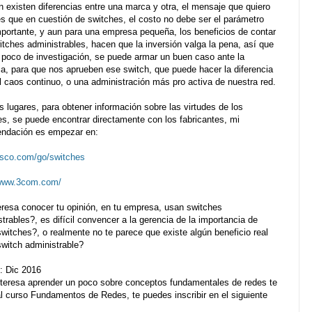
n existen diferencias entre una marca y otra, el mensaje que quiero
es que en cuestión de switches, el costo no debe ser el parámetro
portante, y aun para una empresa pequeña, los beneficios de contar
itches administrables, hacen que la inversión valga la pena, así que
 poco de investigación, se puede armar un buen caso ante la
ia, para que nos aprueben ese switch, que puede hacer la diferencia
l caos continuo, o una administración más pro activa de nuestra red.
 lugares, para obtener información sobre las virtudes de los
es, se puede encontrar directamente con los fabricantes, mi
ndación es empezar en:
sco.com/go/switches
/www.3com.com/
eresa conocer tu opinión, en tu empresa, usan switches
trables?, es difícil convencer a la gerencia de la importancia de
witches?, o realmente no te parece que existe algún beneficio real
switch administrable?
: Dic 2016
interesa aprender un poco sobre conceptos fundamentales de redes te
al curso Fundamentos de Redes, te puedes inscribir en el siguiente