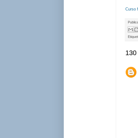
Curso 
Public
Etique
130