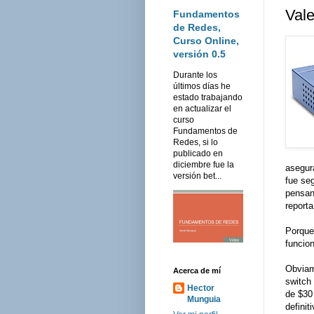
Vale
Fundamentos
de Redes,
Curso Online,
versión 0.5
Durante los
últimos días he
estado trabajando
en actualizar el
curso
Fundamentos de
Redes, si lo
publicado en
diciembre fue la
asegur
versión bet...
fue se
pensan
report
Porque
funcio
Obviam
Acerca de mí
switch 
Hector
de $30 
Munguia
defini