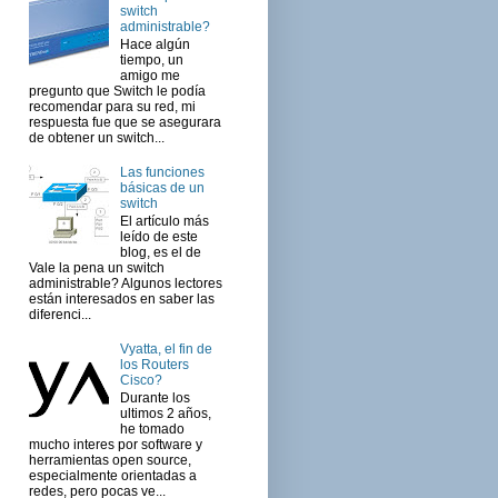
switch
administrable?
Hace algún
tiempo, un
amigo me
pregunto que Switch le podía
recomendar para su red, mi
respuesta fue que se asegurara
de obtener un switch...
Las funciones
básicas de un
switch
El artículo más
leído de este
blog, es el de
Vale la pena un switch
administrable? Algunos lectores
están interesados en saber las
diferenci...
Vyatta, el fin de
los Routers
Cisco?
Durante los
ultimos 2 años,
he tomado
mucho interes por software y
herramientas open source,
especialmente orientadas a
redes, pero pocas ve...