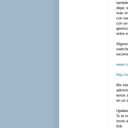
tambié
dejar, 
más im
con sw
con un
gerenc
entre e
Algunos
switch
recome
www.ci
http:/
Me int
adminis
estos s
en un 
Update
Si te 
invito 
link: