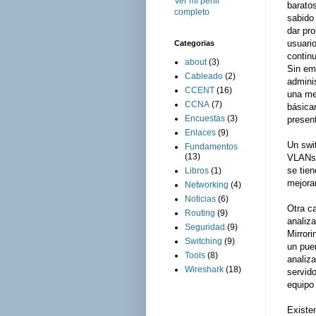
Ver mi perfil
barato
completo
sabido
dar pr
usuari
Categorias
contin
about
(3)
Sin em
Cableado
(2)
admini
CCENT
(16)
una me
CCNA
(7)
básica
Encuestas
(3)
presen
Enlaces
(9)
Un swi
Fundamentos
(13)
VLANs 
se tien
Libros
(1)
mejorar
Networking
(4)
Noticias
(6)
Otra ca
Routing
(9)
analiza
Seguridad
(9)
Mirrori
Switching
(9)
un pue
Tools
(8)
analiz
Wireshark
(18)
servid
equipo 
Existe