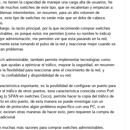
s, no tienen la capacidad de manejar una carga alta de usuarios, he
 de muchos switches de este tipo, que se recalientan y empiezan a
oblemas intermitentes, en resumen, para un alto volumen de
os, este tipo de switches no serán más que un dolor de cabeza
uo.
bargo, la razón principal, por la que recomiendo comprar switches
strables, es porque estos me permiten (como su nombre lo indica)
jor administración, me permiten ver que esta pasando en la red,
mente estar tomando el pulso de la red y reaccionar mejor cuando se
tan problemas.
tch administrable, también permite implementar tecnologías como
que ayudan a optimizar el tráfico, mejorar la seguridad, en resumen
e la flexibilidad para reaccionar ante el crecimiento de la red, y
 la confiabilidad y disponibilidad de su red.
racterística importante, es la posibilidad de configurar un puerto para
r el tráfico de otros puertos, esta característica conocida como Port
ng (o SPAN en switches Cisco), permite hacer la copia del tráfico de
rto en otro puerto, de esta manera se puede investigar con un
ador de protocolos algún problema específico con una PC, o un
or, existen otras maneras de hacer esto, pero requieren la compra de
adicional.
n muchas más razones para comprar switches administrables,