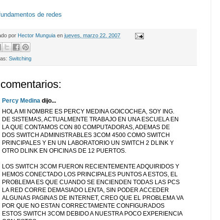
fundamentos de redes
ado por
Hector Munguia
en
jueves, marzo 22, 2007
tas:
Switching
 comentarios:
Percy Medina
dijo...
HOLA MI NOMBRE ES PERCY MEDINA GOICOCHEA, SOY ING.
DE SISTEMAS, ACTUALMENTE TRABAJO EN UNA ESCUELA EN
LA QUE CONTAMOS CON 80 COMPUTADORAS, ADEMAS DE
DOS SWITCH ADMINISTRABLES 3COM 4500 COMO SWITCH
PRINCIPALES Y EN UN LABORATORIO UN SWITCH 2 DLINK Y
OTRO DLINK EN OFICINAS DE 12 PUERTOS.
LOS SWITCH 3COM FUERON RECIENTEMENTE ADQUIRIDOS Y
HEMOS CONECTADO LOS PRINCIPALES PUNTOS A ESTOS, EL
PROBLEMA ES QUE CUANDO SE ENCIENDEN TODAS LAS PCS
LA RED CORRE DEMASIADO LENTA, SIN PODER ACCEDER
ALGUNAS PAGINAS DE INTERNET, CREO QUE EL PROBLEMA VA
POR QUE NO ESTAN CORRECTAMENTE CONFIGURADOS
ESTOS SWITCH 3COM DEBIDO A NUESTRA POCO EXPERIENCIA