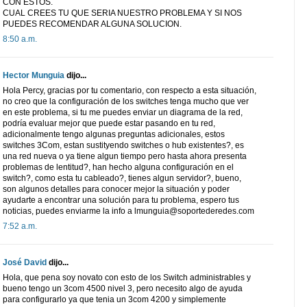
CON ESTOS.
CUAL CREES TU QUE SERIA NUESTRO PROBLEMA Y SI NOS
PUEDES RECOMENDAR ALGUNA SOLUCION.
8:50 a.m.
Hector Munguia
dijo...
Hola Percy, gracias por tu comentario, con respecto a esta situación,
no creo que la configuración de los switches tenga mucho que ver
en este problema, si tu me puedes enviar un diagrama de la red,
podría evaluar mejor que puede estar pasando en tu red,
adicionalmente tengo algunas preguntas adicionales, estos
switches 3Com, estan sustityendo switches o hub existentes?, es
una red nueva o ya tiene algun tiempo pero hasta ahora presenta
problemas de lentitud?, han hecho alguna configuración en el
switch?, como esta tu cableado?, tienes algun servidor?, bueno,
son algunos detalles para conocer mejor la situación y poder
ayudarte a encontrar una solución para tu problema, espero tus
noticias, puedes enviarme la info a lmunguia@soportederedes.com
7:52 a.m.
José David
dijo...
Hola, que pena soy novato con esto de los Switch administrables y
bueno tengo un 3com 4500 nivel 3, pero necesito algo de ayuda
para configurarlo ya que tenia un 3com 4200 y simplemente