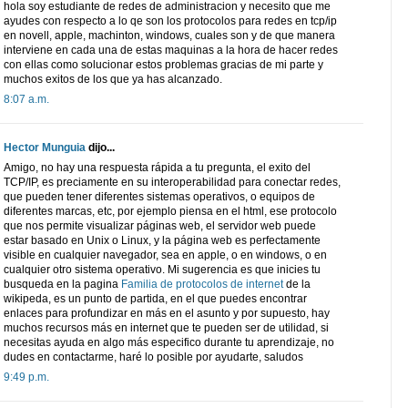
hola soy estudiante de redes de administracion y necesito que me
ayudes con respecto a lo qe son los protocolos para redes en tcp/ip
en novell, apple, machinton, windows, cuales son y de que manera
interviene en cada una de estas maquinas a la hora de hacer redes
con ellas como solucionar estos problemas gracias de mi parte y
muchos exitos de los que ya has alcanzado.
8:07 a.m.
Hector Munguia
dijo...
Amigo, no hay una respuesta rápida a tu pregunta, el exito del
TCP/IP, es preciamente en su interoperabilidad para conectar redes,
que pueden tener diferentes sistemas operativos, o equipos de
diferentes marcas, etc, por ejemplo piensa en el html, ese protocolo
que nos permite visualizar páginas web, el servidor web puede
estar basado en Unix o Linux, y la página web es perfectamente
visible en cualquier navegador, sea en apple, o en windows, o en
cualquier otro sistema operativo. Mi sugerencia es que inicies tu
busqueda en la pagina
Familia de protocolos de internet
de la
wikipeda, es un punto de partida, en el que puedes encontrar
enlaces para profundizar en más en el asunto y por supuesto, hay
muchos recursos más en internet que te pueden ser de utilidad, si
necesitas ayuda en algo más especifico durante tu aprendizaje, no
dudes en contactarme, haré lo posible por ayudarte, saludos
9:49 p.m.